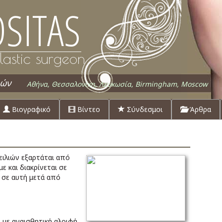
SITAS
lastic surgeon
ιών
Αθήνα, Θεσσαλονίκη, Λευκωσία, Birmingham, Moscow
Βιογραφικό
Βίντεο
Σύνδεσμοι
Άρθρα
ιλιών εξαρτάται από
 και διακρίνεται σε
ι σε αυτή μετά από
ο με αναισθητική αλοιφή