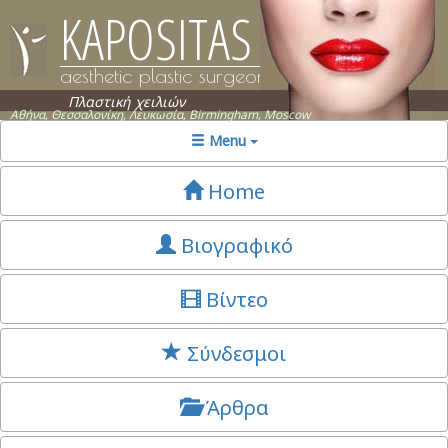
KAPOSITAS
aesthetic plastic surgeon
Πλαστική χειλιών
Αθήνα, Θεσσαλονίκη, Λευκωσία, Birmingham, Moscow
Menu
Home
Βιογραφικό
Βίντεο
Σύνδεσμοι
Άρθρα