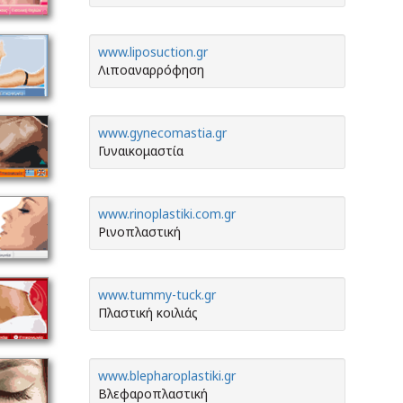
www.liposuction.gr
Λιποαναρρόφηση
www.gynecomastia.gr
Γυναικομαστία
www.rinoplastiki.com.gr
Ρινοπλαστική
www.tummy-tuck.gr
Πλαστική κοιλιάς
www.blepharoplastiki.gr
Βλεφαροπλαστική