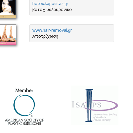
botox.kapositas.gr
βοτοχ υαλουρονικο
www.hair-removal.gr
Αποτρίχωση