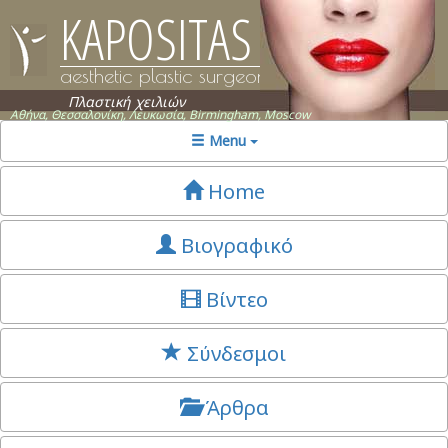
KAPOSITAS
aesthetic plastic surgeon
Πλαστική χειλιών
Αθήνα, Θεσσαλονίκη, Λευκωσία, Birmingham, Moscow
Menu
Home
Βιογραφικό
Βίντεο
Σύνδεσμοι
Άρθρα