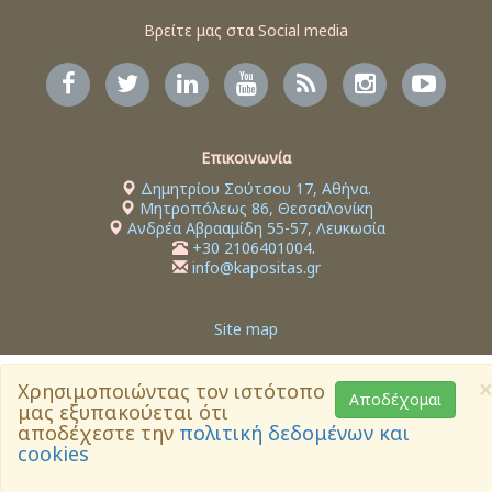
Βρείτε μας στα Social media
Επικοινωνία
Δημητρίου Σούτσου 17, Αθήνα.
Μητροπόλεως 86, Θεσσαλονίκη
Ανδρέα Αβρααμίδη 55-57, Λευκωσία
+30 2106401004
.
info@kapositas.gr
Site map
×
Χρησιμοποιώντας τον ιστότοπο
Αποδέχομαι
μας εξυπακούεται ότι
αποδέχεστε την
πολιτική δεδομένων και
cookies